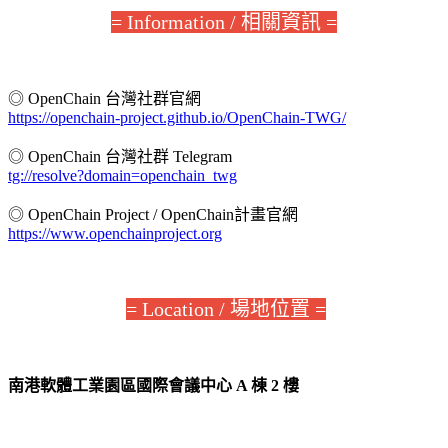
= Information / 相關資訊 =
◎ OpenChain 台灣社群官網
https://openchain-project.github.io/OpenChain-TWG/
◎ OpenChain 台灣社群 Telegram
tg://resolve?domain=openchain_twg
◎ OpenChain Project / OpenChain計畫官網
https://www.openchainproject.org
= Location / 場地位置 =
南港軟體工業園區國際會議中心 A 棟 2 樓