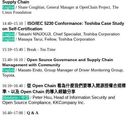
Supply Chain
English
/
Shane Coughlan, General Manager at OpenChain Project, The
Linux Foundation
｜
ISO/IEC 5230 Conformance: Toshiba Case Study 
14:40~15:10
on Self-Certification
Takashi NINJOUJI, Chief Specialist, Toshiba Corporation
English
/
Masaya Tarui, Fellow, Toshiba Corporation
English
/
15:10~15:40｜Break - Tea Time
Open Source Governance and Supply Chain 
15:40~16:10｜
Management with Community 
Masato Endo, Group Manager of Driver Monitoring Group, 
English
/
Toyota.
從 Open Chain 看為什麼我們要導入開源授權合規標
16:10~16:40｜
準、以及 Open Chain 的導入經驗分享 
Peter Hsu, Head of Information Security and 
Mandarin / 中文
/
Open Source Compliance, KKCompany Inc.
16:40~17:00｜
Q & A